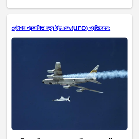
পেন্টাগন প্রকাশিত নতুন ইউএফও(UFO) প্রতিবেদন: