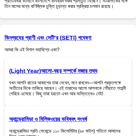
প্রতিনিধিরা বর্তমানে বাংলাদেশে কার্যক্রম শুরুর প্রস্তুতি নিচ্ছেন। স্টারলিংকের সঙ্গে
তিন মাসের মধ্যে বাণিজ্যিক চুক্তি চূড়ান্ত করার প্রক্রিয়া চলমান রয়েছে।
ভিনগ্রহের প্রাণী এবং সেটি'র (SETI) গবেষণা
আমরা কি এই বিশাল মহাবিশ্বে একা?
(Light Year)আলো-বছর সম্পর্কে মজার তথ্য
যখন আপনি রাতের আকাশের তারা দেখেন, মনে রাখবেন—আপনি প্রকৃতপক্ষে
অতীতের দিকে তাকিয়ে আছেন। এই তারাদের আলো আপনাকে পৌঁছাতে শতাব্দী
পেরিয়ে এসেছে। কিছু তারা হয়তো এখন আর অস্তিত্বেও নেই!
অ্যান্ড্রোমিডা ও মিল্কিওয়ের ভবিষ্যৎ সংঘর্ষ
অ্যান্ড্রোমিডা প্রতি সেকেন্ডে ১১০ কিলোমিটার (৬৮ মাইল) গতিতে আমাদের