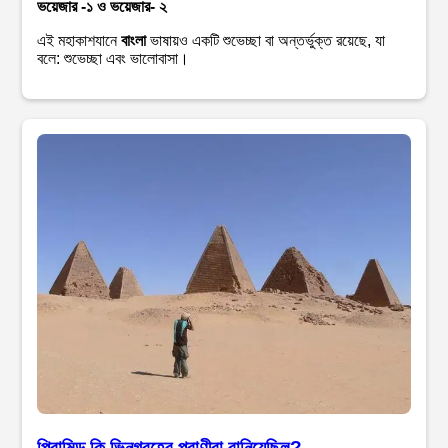
ভয়েজার -১ ও ভয়েজার- ২
এই মহাকাশযানে
বাংলা
ভাষায়ও একটি শুভেচ্ছা বা অন্তর্ভুক্ত রয়েছে, যা
বলে: শুভেচ্ছা এবং ভালোবাসা।
পিরামিড কি ভিনগ্রহের প্রাণীরা বানিয়েছিল?