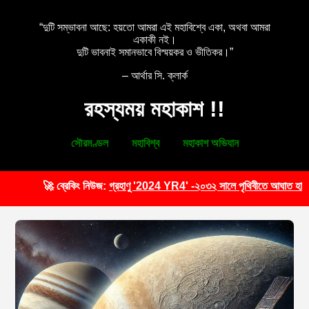
“দুটি সম্ভাবনা আছে: হয়তো আমরা এই মহাবিশ্বে একা, অথবা আমরা
একাকী নই।
দুটি ভাবনাই সমানভাবে বিস্ময়কর ও ভীতিকর।”
– আর্থার সি. ক্লার্ক
রহস্যময় মহাকাশ !!
সৌরমণ্ডল
মহাবিশ্ব
মহাকাশ অভিযান
🚀 ব্রেকিং নিউজ:
গ্রহাণু '2024 YR4' -২০৩২ সালে পৃথিবীতে আঘাত হানবে|
:🌍
বা