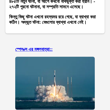
৪৮৫টি নতুন ঘটনা, যা আগে কখনো নথিভুক্ত করা হয়নি। -
২৭২টি পুরনো ঘটনানা, যা সম্প্রতি সামনে এসেছে।
কিন্তু কিছু ঘটনা এখনো রহস্যময় রয়ে গেছে, যা ব্যাখ্যা করা
কঠিন। অদ্ভুত ঘটনা: যেগুলোর ব্যাখ্যা এখনো নেই।
স্পেস ক্স এর মঙ্গলযাত্রা::