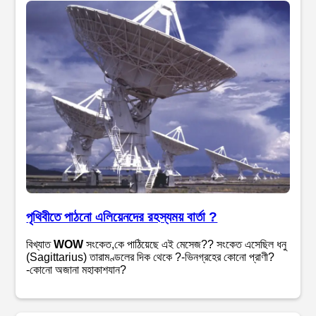
পৃথিবীতে পাঠনো এলিয়েনদের রহস্যময় বার্তা ?
বিখ্যাত
WOW
সংকেত,কে পাঠিয়েছে এই মেসেজ?? সংকেত এসেছিল ধনু
(Sagittarius) তারামণ্ডলের দিক থেকে ?-ভিনগ্রহের কোনো প্রাণী?
-কোনো অজানা মহাকাশযান?